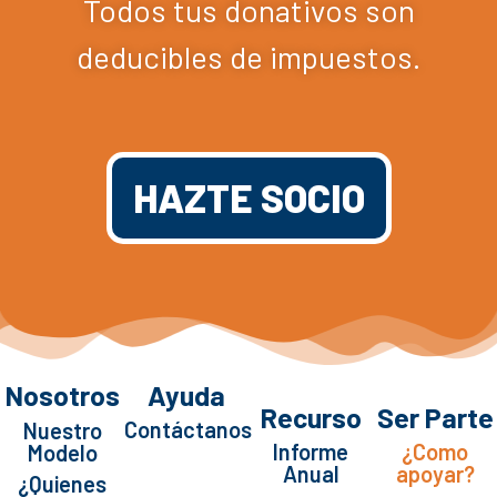
Todos tus donativos son
deducibles de impuestos.
HAZTE SOCIO
Nosotros
Ayuda
Recurso
Ser Parte
Contáctanos
Nuestro
Informe
¿Como
Modelo
Anual
apoyar?
¿Quienes